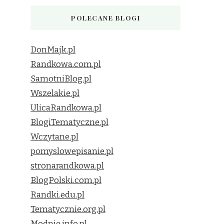
POLECANE BLOGI
DonMajk.pl
Randkowa.com.pl
SamotniBlog.pl
Wszelakie.pl
UlicaRandkowa.pl
BlogiTematyczne.pl
Wczytane.pl
pomyslowepisanie.pl
stronarandkowa.pl
BlogPolski.com.pl
Randki.edu.pl
Tematycznie.org.pl
Modnie.info.pl