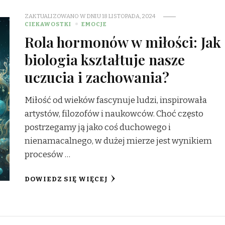
ZAKTUALIZOWANO W DNIU
18 LISTOPADA, 2024
CIEKAWOSTKI
EMOCJE
Rola hormonów w miłości: Jak
biologia kształtuje nasze
uczucia i zachowania?
Miłość od wieków fascynuje ludzi, inspirowała
artystów, filozofów i naukowców. Choć często
postrzegamy ją jako coś duchowego i
nienamacalnego, w dużej mierze jest wynikiem
procesów …
DOWIEDZ SIĘ WIĘCEJ