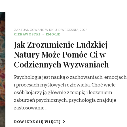
ZAKTUALIZOWANO W DNIU
19 WRZEŚNIA, 2024
CIEKAWOSTKI
EMOCJE
Jak Zrozumienie Ludzkiej
Natury Może Pomóc Ci w
Codziennych Wyzwaniach
Psychologia jest nauką o zachowaniach, emocjach
i procesach myślowych człowieka. Choć wiele
osób kojarzy ją głównie z terapią i leczeniem
zaburzeń psychicznych, psychologia znajduje
zastosowanie …
DOWIEDZ SIĘ WIĘCEJ