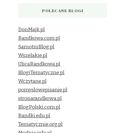
POLECANE BLOGI
DonMajk.pl
Randkowa.com.pl
SamotniBlog.pl
Wszelakie.pl
UlicaRandkowa.pl
BlogiTematyczne.pl
Wczytane.pl
pomyslowepisanie.pl
stronarandkowa.pl
BlogPolski.com.pl
Randki.edu.pl
Tematycznie.org.pl
Modnie.info.pl