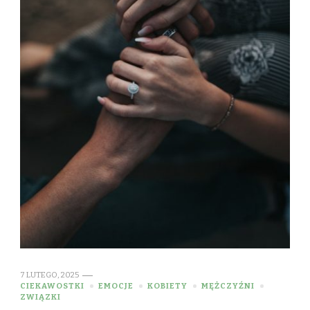
7 LUTEGO, 2025
CIEKAWOSTKI
EMOCJE
KOBIETY
MĘŻCZYŹNI
ZWIĄZKI