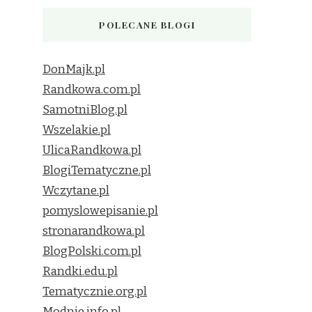
POLECANE BLOGI
DonMajk.pl
Randkowa.com.pl
SamotniBlog.pl
Wszelakie.pl
UlicaRandkowa.pl
BlogiTematyczne.pl
Wczytane.pl
pomyslowepisanie.pl
stronarandkowa.pl
BlogPolski.com.pl
Randki.edu.pl
Tematycznie.org.pl
Modnie.info.pl