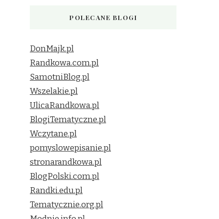
POLECANE BLOGI
DonMajk.pl
Randkowa.com.pl
SamotniBlog.pl
Wszelakie.pl
UlicaRandkowa.pl
BlogiTematyczne.pl
Wczytane.pl
pomyslowepisanie.pl
stronarandkowa.pl
BlogPolski.com.pl
Randki.edu.pl
Tematycznie.org.pl
Modnie.info.pl