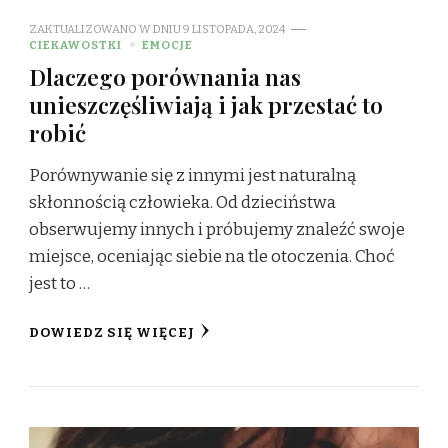
ZAKTUALIZOWANO W DNIU
9 LISTOPADA, 2024
CIEKAWOSTKI
EMOCJE
Dlaczego porównania nas
unieszczęśliwiają i jak przestać to
robić
Porównywanie się z innymi jest naturalną
skłonnością człowieka. Od dzieciństwa
obserwujemy innych i próbujemy znaleźć swoje
miejsce, oceniając siebie na tle otoczenia. Choć
jest to …
DOWIEDZ SIĘ WIĘCEJ