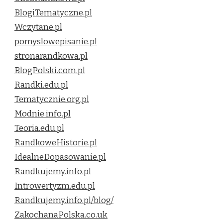
BlogiTematyczne.pl
Wczytane.pl
pomyslowepisanie.pl
stronarandkowa.pl
BlogPolski.com.pl
Randki.edu.pl
Tematycznie.org.pl
Modnie.info.pl
Teoria.edu.pl
RandkoweHistorie.pl
IdealneDopasowanie.pl
Randkujemy.info.pl
Introwertyzm.edu.pl
Randkujemy.info.pl/blog/
ZakochanaPolska.co.uk