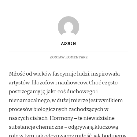
ADMIN
DO
ZOSTAW KOMENTARZ
ROLA
HORMONÓW
Miłość od wieków fascynuje ludzi, inspirowała
W
MIŁOŚCI:
artystów, filozofów i naukowców. Choć często
JAK
postrzegamy ją jako coś duchowego i
BIOLOGIA
KSZTAŁTUJE
nienamacalnego, w dużej mierze jest wynikiem
NASZE
procesów biologicznych zachodzących w
UCZUCIA
I
naszych ciałach. Hormony – te niewidzialne
ZACHOWANIA?
substancje chemiczne – odgrywają kluczową
rolę w tym, jak odczuwamy miłość, jak budujemy