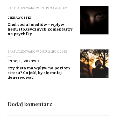
ZAKTUALIZOWANO W DNIU
9 MARCA, 2025
CIEKAWOSTKI
Cień social mediów – wpływ
hejtu i toksycznych komentarzy
na psychikę
ZAKTUALIZOWANO W DNIU
12 LIPCA, 2025
EMOCJE
ZDROWIE
Czy dieta ma wpływ na poziom
stresu? Co jeść, by się mniej
denerwować
Dodaj komentarz