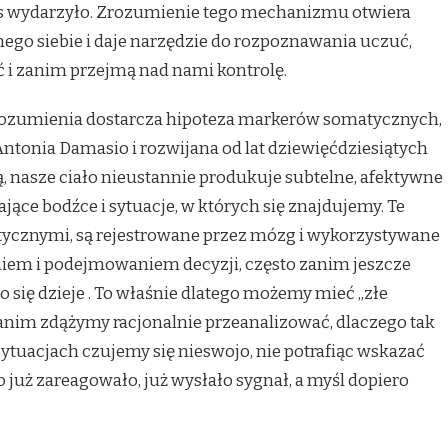
 nas wydarzyło. Zrozumienie tego mechanizmu otwiera
ego siebie i daje narzędzie do rozpoznawania uczuć,
 i zanim przejmą nad nami kontrolę.
zrozumienia dostarcza hipoteza markerów somatycznych,
tonia Damasio i rozwijana od lat dziewięćdziesiątych
ą, nasze ciało nieustannie produkuje subtelne, afektywne
ące bodźce i sytuacje, w których się znajdujemy. Te
ycznymi, są rejestrowane przez mózg i wykorzystywane
em i podejmowaniem decyzji, często zanim jeszcze
o się dzieje
. To właśnie dlatego możemy mieć „złe
 zanim zdążymy racjonalnie przeanalizować, dlaczego tak
sytuacjach czujemy się nieswojo, nie potrafiąc wskazać
już zareagowało, już wysłało sygnał, a myśl dopiero