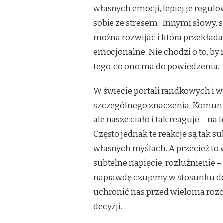
własnych emocji, lepiej je regulow
sobie ze stresem
. Innymi słowy,
można rozwijać i która przekład
emocjonalne. Nie chodzi o to, by m
tego, co ono ma do powiedzenia.
W świecie portali randkowych i w
szczególnego znaczenia. Komunik
ale nasze ciało i tak reaguje – n
Często jednak te reakcje są tak su
własnych myślach. A przecież to w
subtelne napięcie, rozluźnienie 
naprawdę czujemy w stosunku do 
uchronić nas przed wieloma roz
decyzji.