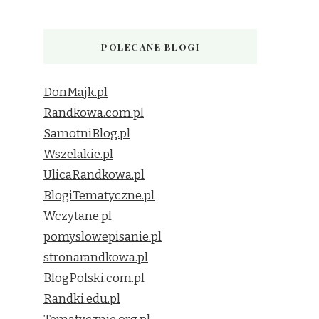
POLECANE BLOGI
DonMajk.pl
Randkowa.com.pl
SamotniBlog.pl
Wszelakie.pl
UlicaRandkowa.pl
BlogiTematyczne.pl
Wczytane.pl
pomyslowepisanie.pl
stronarandkowa.pl
BlogPolski.com.pl
Randki.edu.pl