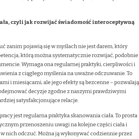
iała, czyli jak rozwijać świadomość interoceptywną
 zanim pojawią się w myślach nie jest darem, który
ompetencja, którą można systematycznie rozwijać, podobnie
rumencie. Wymaga ona regularnej praktyki, cierpliwości i
wienia z ciągłego myślenia na uważne odczuwanie. To
ami i miesiącami, ale jego efekty są bezcenne – pozwalają
 podejmować decyzje zgodne z naszymi prawdziwymi
dziej satysfakcjonujące relacje.
acy jest regularna praktyka skanowania ciała. To prosta
ycznym przenoszeniu uwagi na kolejne części ciała i
 w nich odczuć. Można ją wykonywać codziennie przez