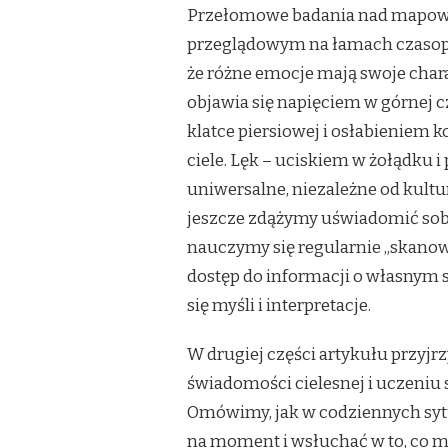
Przełomowe badania nad mapowa
przeglądowym na łamach czasopi
że różne emocje mają swoje chara
objawia się napięciem w górnej cz
klatce piersiowej i osłabieniem 
ciele. Lęk – uciskiem w żołądku 
uniwersalne, niezależne od kultur
jeszcze zdążymy uświadomić sobie
nauczymy się regularnie „skanow
dostęp do informacji o własnym 
się myśli i interpretacje.
W drugiej części artykułu przyj
świadomości cielesnej i uczeni
Omówimy, jak w codziennych sytua
na moment i wsłuchać w to, co m