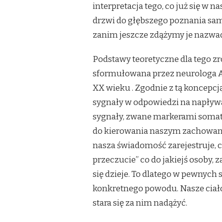
interpretacja tego, co już się w
ROZPOZNAĆ
UCZUCIA,
drzwi do głębszego poznania sam
ZANIM
zanim jeszcze zdążymy je nazwać
POJAWIĄ
SIĘ
W
Podstawy teoretyczne dla tego 
MYŚLACH
sformułowana przez neurologa An
XX wieku
. Zgodnie z tą koncepcj
sygnały w odpowiedzi na napływaj
sygnały, zwane markerami somat
do kierowania naszym zachowani
nasza świadomość zarejestruje, c
przeczucie” co do jakiejś osoby,
się dzieje. To dlatego w pewnych 
konkretnego powodu. Nasze ciało 
stara się za nim nadążyć.