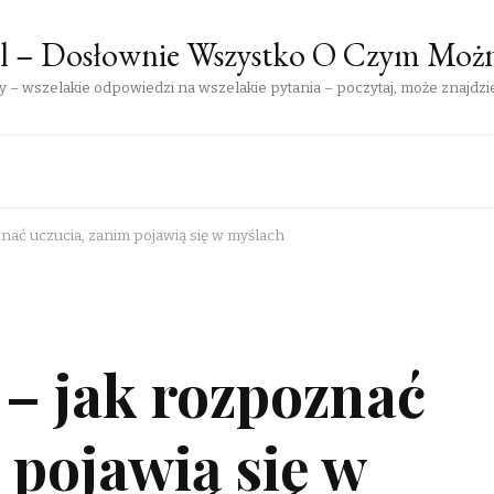
pl – Dosłownie Wszystko O Czym Moż
 – wszelakie odpowiedzi na wszelakie pytania – poczytaj, może znajdzie
znać uczucia, zanim pojawią się w myślach
 – jak rozpoznać
 pojawią się w