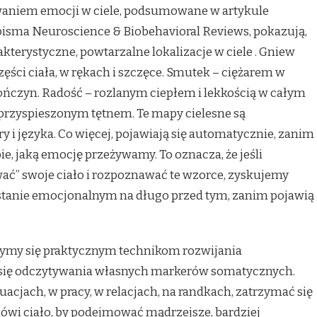
niem emocji w ciele, podsumowane w artykule
sma Neuroscience & Biobehavioral Reviews, pokazują,
kterystyczne, powtarzalne lokalizacje w ciele
. Gniew
ęści ciała, w rękach i szczęce. Smutek – ciężarem w
kończyn. Radość – rozlanym ciepłem i lekkością w całym
i przyspieszonym tętnem. Te mapy cielesne są
y i języka. Co więcej, pojawiają się automatycznie, zanim
, jaką emocję przeżywamy. To oznacza, że jeśli
ać” swoje ciało i rozpoznawać te wzorce, zyskujemy
stanie emocjonalnym na długo przed tym, zanim pojawią
rzymy się praktycznym technikom rozwijania
u się odczytywania własnych markerów somatycznych.
cjach, w pracy, w relacjach, na randkach, zatrzymać się
ówi ciało, by podejmować mądrzejsze, bardziej