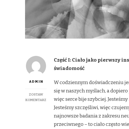
Część I: Ciało jako pierwszy i
świadomość
ADMIN
W codziennym doświadczeniu jes
się w naszych myślach, a dopier
ZOSTAW
więc serce bije szybciej. Jesteśm
DO
KOMENTARZ
EMOCJE
Jesteśmy szczęśliwi, więc czujemy
A
najnowsze badania z zakresu neu
CIAŁO
–
przeciwnego – to ciało często wie
JAK