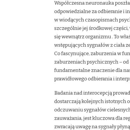
Współczesna neuronauka poszła j
odpowiedzialne za odbieranie i i
w wiodących czasopismach psych
szczególnie jej środkowej części, 
się wewnątrz organizmu
. To wł
wstępujących sygnałów z ciała 
Co fascynujące, zaburzenia w f
zaburzeniach psychicznych – od 
fundamentalne znaczenie dla na
prawidłowego odbierania i interp
Badania nad interocepcją prowad
dostarczają kolejnych istotnych 
odczuwaniu sygnałów cielesnych, 
zauważania, jest kluczowa dla reg
zwracają uwagę na sygnały płynące