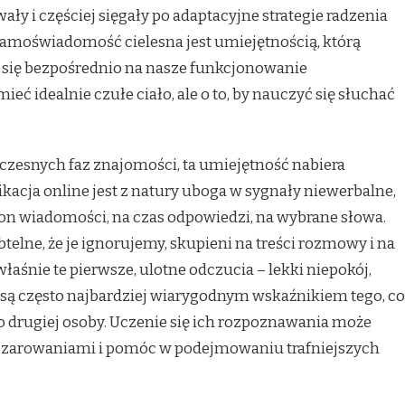
ały i częściej sięgały po adaptacyjne strategie radzenia
 samoświadomość cielesna jest umiejętnością, którą
a się bezpośrednio na nasze funkcjonowanie
ieć idealnie czułe ciało, ale o to, by nauczyć się słuchać
czesnych faz znajomości, ta umiejętność nabiera
acja online jest z natury uboga w sygnały niewerbalne,
a ton wiadomości, na czas odpowiedzi, na wybrane słowa.
btelne, że je ignorujemy, skupieni na treści rozmowy i na
łaśnie te pierwsze, ulotne odczucia – lekki niepokój,
– są często najbardziej wiarygodnym wskaźnikiem tego, co
drugiej osoby. Uczenie się ich rozpoznawania może
czarowaniami i pomóc w podejmowaniu trafniejszych