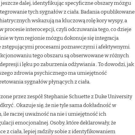
eszcze dalej, identyfikując specyficzne obszary mózgu
ntegrowanie tych sygnałów z ciała. Badania opublikowane
iatrycznych wskazują na kluczową rolę kory wyspy, a
w procesie interocepcji, czyli odczuwania tego, co dzieje
aśnie w tym regionie mózgu dokonuje się integracja
ze zstępującymi procesami poznawczymi i afektywnymi.
unkcjonowaniu tego obszaru są obserwowane w różnych
depresji i lęku po zaburzenia odżywiania
. To dowodzi, jak
szego zdrowia psychicznego ma umiejętność
retowania sygnałów płynących z ciała.
zone przez zespół Stephanie Schuette z Duke University
odkryć
. Okazuje się, że nie tyle sama dokładność w
ile raczej uważność na nie i umiejętność ich
ulacji emocjonalnej. Osoby, które deklarowały, że
 z ciała, lepiej radziły sobie z identyfikowaniem