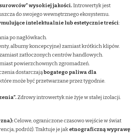
„surowców” wysokiej jakości.
Introwertyk jest
 wpuszcza do swojego wewnętrznego ekosystemu.
ymulujące intelektualnie lub estetycznie treści
:
ania po nagłówkach.
nty, albumy koncepcyjne) zamiast krótkich klipów.
ą zamiast zatłoczonych centrów handlowych.
amiast powierzchownych zgromadzeń.
czenia dostarczają
bogatego paliwa dla
 które może być przetwarzane przez tygodnie.
zenia”.
Zdrowy introwertyk nie żyje w stałej izolacji.
zna):
Celowe, ograniczone czasowo wejście w świat
encja, podróż). Traktuje je jak
etnograficzną wyprawę