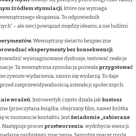
ym źródłem stymulacji
, które nie wymaga
 wewnętrznego skupienia. To odpowiednik
ych” – ale sieci powiązań między ideami, a nie ludźmi.
perymentów.
Wewnętrzny świat to bezpieczne
prowadzać eksperymenty bez konsekwencji
.
prowadzić wyimaginowane dyskusje, testować reakcje
tuacje. Ta wewnętrzna symulacja pozwala
przygotować
zeczywiste wydarzenia, zanim się wydarzą. To daje
k przed nieprzewidywalnością interakcji społecznych.
anie wrażeń.
Introwertyk często działa jak
kustosz
ne (przeczytana książka, obejrzany film, nawet krótka
się w momencie kontaktu. Jest
świadomie „zabierane
. Następuje proces
przetworzenia
: wydobycie esencji,
 nadanie osobistego znaczenia. Samotny spacer może