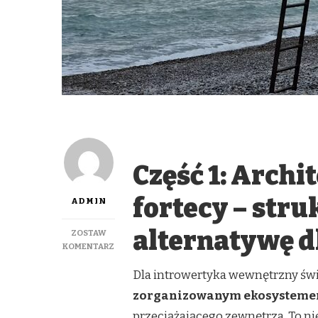
Część 1: Archi
fortecy – stru
ADMIN
alternatywę d
ZOSTAW
DO
KOMENTARZ
JAK
Dla introwertyka wewnętrzny świa
INTROWERTYCY
BUDUJĄ
zorganizowanym ekosystem
WEWNĘTRZNY
ŚWIAT,
przeciążającego zewnętrza. To nie