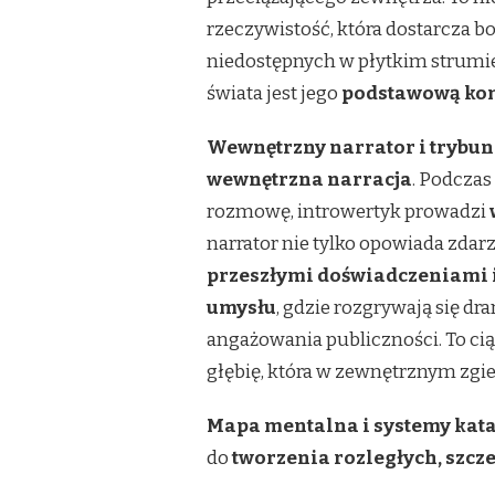
KTÓRY
rzeczywistość, która dostarcza b
ZASTĘPUJE
IM
niedostępnych w płytkim strumie
ZEWNĘTRZNE
świata jest jego
podstawową komp
BODŹCE
Wewnętrzny narrator i trybuna
wewnętrzna narracja
. Podczas
rozmowę, introwertyk prowadzi
narrator nie tylko opowiada zdarze
przeszłymi doświadczeniami 
umysłu
, gdzie rozgrywają się dr
angażowania publiczności. To cią
głębię, która w zewnętrznym zgie
Mapa mentalna i systemy kat
do
tworzenia rozległych, szc