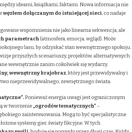
między ideami, książkami, faktami. Nowa informacja nie
le
węzłem dołączanym do istniejącej sieci
, co nadaje
gowane wspomnienia nie jako linearna sekwencja, ale
ych parametrach
(atmosfera, emocja, wgląd). Może
okojnego lasu, by odzyskać stan wewnętrznego spokoju.
izje przyszłych scenariuszy, projektów, alternatywnych
ane wewnętrznie zanim cokolwiek się wydarzy.
ny, wewnętrzny krajobraz
, który jest przewidywalny i
stwo nieprzewidywalnego, zewnętrznego świata.
atyczne”.
Ponieważ energia uwagi jest ograniczonym
ją w tworzenie
„ogrodów tematycznych”
–
okiego zainteresowania. Mogą to być specjalistyczne
złożone systemy gier, światy fikcyjne. W tych
okazy myśli
, hoduje się pomysły przez długi czas. Każdy