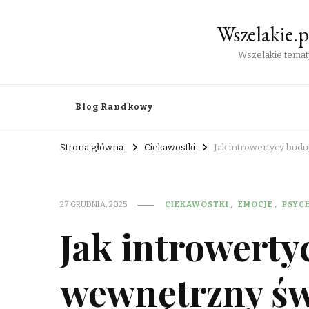
Wszelakie.
Wszelakie tematy
Blog Randkowy
Strona główna
Ciekawostki
Jak introwertycy budu
27 GRUDNIA, 2025
CIEKAWOSTKI
EMOCJE
PSYC
Jak introwerty
wewnętrzny świ