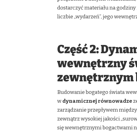
dostarczyć materiału na godziny r
liczbie „wydarzeń”, jego wewnętrz
Część 2: Dyna
wewnętrzny św
zewnętrznym 
Budowanie bogatego świata wewnęt
w
dynamicznej równowadze
z
zarządzanie przepływem między
zewnątrz wysokiej jakości „suro
się wewnętrznymi bogactwami n