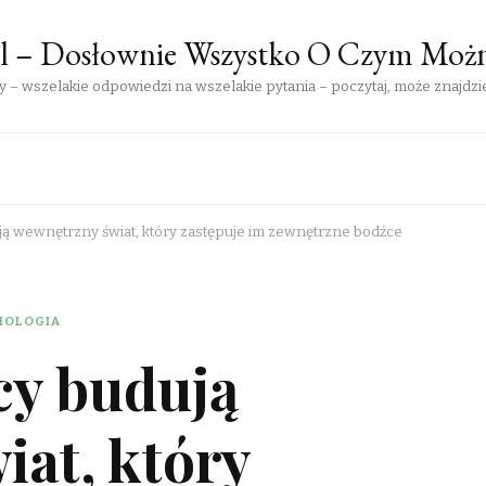
pl – Dosłownie Wszystko O Czym Moż
 – wszelakie odpowiedzi na wszelakie pytania – poczytaj, może znajdzie
ją wewnętrzny świat, który zastępuje im zewnętrzne bodźce
HOLOGIA
cy budują
at, który