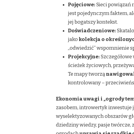
Pojęciowe:
Sieci powiązań 
jest pojedynczym faktem, a
jej bogatszy kontekst.
Doświadczeniowe:
Skatalo
jako
kolekcja o określon
„odwiedzić” wspomnienie sp
Projekcyjne:
Szczegółowe w
ścieżek życiowych, przeżyw
Te mapy tworzą
nawigowal
kontrolowany – przeciwień
Ekonomia uwagi i „ogrody tem
zasobem, introwertyk inwestuje 
wyselektyzowanych obszarów głęb
dziedziny wiedzy, pasje twórcze, 
ogrodach
uprawia się rzadkie 