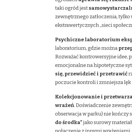
taki ogród jest
samowystarczaln
zewnętrznego zatłoczenia, tylko
ekstrawertycznych „sieci społeczn
Psychiczne laboratorium eks
laboratorium, gdzie można
prze
Rozważać kontrowersyjne idee, 
emocjonalne na hipotetyczne sy
się, przewidzieć i przetrawić
r
poczucie kontroli i zmniejsza lę
Kolekcjonowanie i przetwarz
wrażeń
. Doświadczenie zewnętrz
obserwacja w parku) nie kończy 
do środka”
jako surowy materiał
połączenie z innymi wrażeniami,