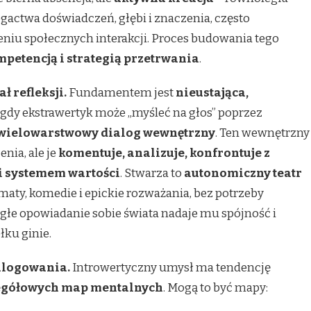
ogactwa doświadczeń, głębi i znaczenia, często
niu społecznych interakcji. Proces budowania tego
etencją i strategią przetrwania
.
ł refleksji.
Fundamentem jest
nieustająca,
 gdy ekstrawertyk może „myśleć na głos” poprzez
wielowarstwowy dialog wewnętrzny
. Ten wewnętrzny
nia, ale je
komentuje, analizuje, konfrontuje z
i systemem wartości
. Stwarza to
autonomiczny teatr
amaty, komedie i epickie rozważania, bez potrzeby
głe opowiadanie sobie świata nadaje mu spójność i
łku ginie.
alogowania.
Introwertyczny umysł ma tendencję
zegółowych map mentalnych
. Mogą to być mapy: