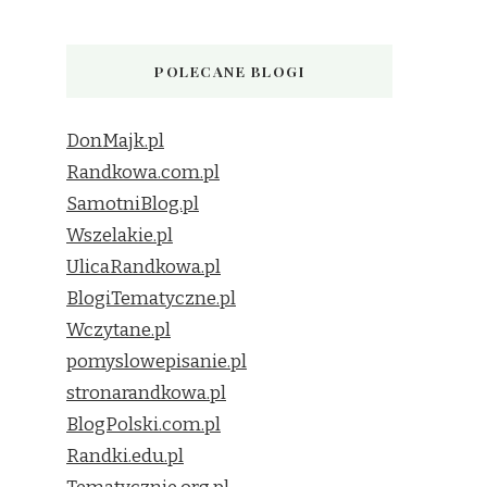
POLECANE BLOGI
DonMajk.pl
Randkowa.com.pl
SamotniBlog.pl
Wszelakie.pl
UlicaRandkowa.pl
BlogiTematyczne.pl
Wczytane.pl
pomyslowepisanie.pl
stronarandkowa.pl
BlogPolski.com.pl
Randki.edu.pl