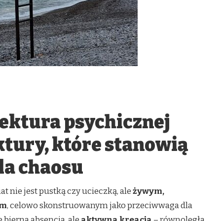
tektura psychicznej
ktury, które stanowią
la chaosu
t nie jest pustką czy ucieczką, ale
żywym,
em
, celowo skonstruowanym jako przeciwwaga dla
 bierna absencja, ale
aktywna kreacja
– równoległa