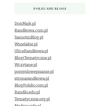
POLECANE BLOGI
DonMajk.pl
Randkowa.com.pl
SamotniBlog.pl
Wszelakie.pl
UlicaRandkowa.pl
BlogiTematyczne.pl
Wczytane.pl
pomyslowepisanie.pl
stronarandkowa.pl
BlogPolski.com.pl
Randki.edu.pl
Tematycznie.org.pl
Modnie.info.pl