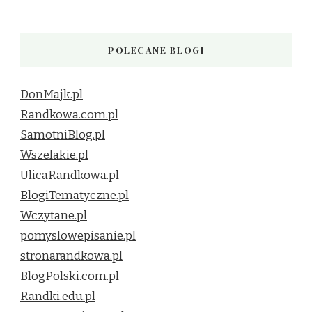
POLECANE BLOGI
DonMajk.pl
Randkowa.com.pl
SamotniBlog.pl
Wszelakie.pl
UlicaRandkowa.pl
BlogiTematyczne.pl
Wczytane.pl
pomyslowepisanie.pl
stronarandkowa.pl
BlogPolski.com.pl
Randki.edu.pl