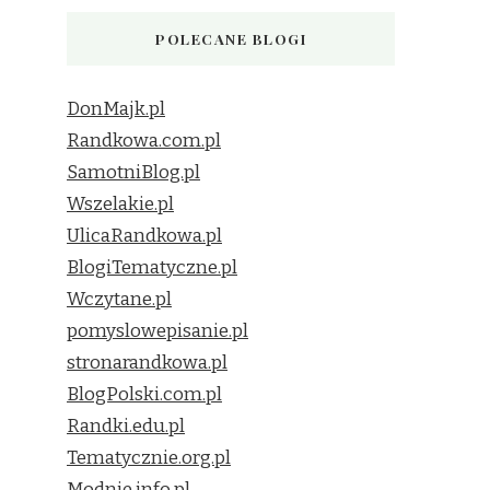
POLECANE BLOGI
DonMajk.pl
Randkowa.com.pl
SamotniBlog.pl
Wszelakie.pl
UlicaRandkowa.pl
BlogiTematyczne.pl
Wczytane.pl
pomyslowepisanie.pl
stronarandkowa.pl
BlogPolski.com.pl
Randki.edu.pl
Tematycznie.org.pl
Modnie.info.pl