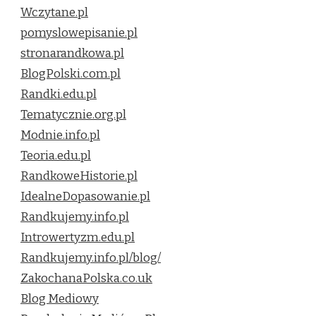
Wczytane.pl
pomyslowepisanie.pl
stronarandkowa.pl
BlogPolski.com.pl
Randki.edu.pl
Tematycznie.org.pl
Modnie.info.pl
Teoria.edu.pl
RandkoweHistorie.pl
IdealneDopasowanie.pl
Randkujemy.info.pl
Introwertyzm.edu.pl
Randkujemy.info.pl/blog/
ZakochanaPolska.co.uk
Blog Mediowy