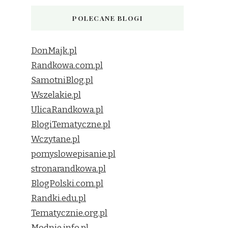
POLECANE BLOGI
DonMajk.pl
Randkowa.com.pl
SamotniBlog.pl
Wszelakie.pl
UlicaRandkowa.pl
BlogiTematyczne.pl
Wczytane.pl
pomyslowepisanie.pl
stronarandkowa.pl
BlogPolski.com.pl
Randki.edu.pl
Tematycznie.org.pl
Modnie.info.pl