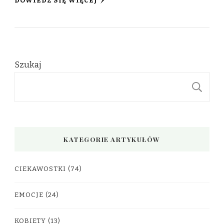
DOWIEDZ SIĘ WIĘCEJ
Szukaj
S
KATEGORIE ARTYKUŁÓW
CIEKAWOSTKI
(74)
EMOCJE
(24)
KOBIETY
(13)