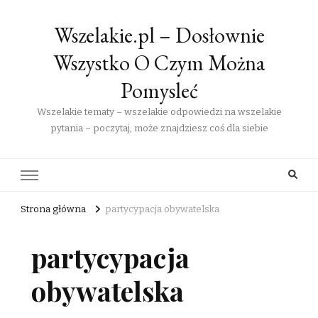
Wszelakie.pl – Dosłownie
Wszystko O Czym Można
Pomysleć
Wszelakie tematy – wszelakie odpowiedzi na wszelakie
pytania – poczytaj, może znajdziesz coś dla siebie
Strona główna
partycypacja obywatelska
partycypacja
obywatelska