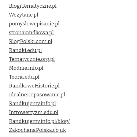
BlogiTematyczne.pl
Wczytane.pl
pomyslowepisanie.pl
stronarandkowa.pl
BlogPolski.com.pl
Randki.edu.pl
Tematycznie.org.pl
Modnie.info.pl
Teoria.edu.pl
RandkoweHistorie.pl
IdealneDopasowanie.pl
Randkujemy.info.pl
Introwertyzm.edu.pl
Randkujemy.info.pl/blog/
ZakochanaPolska.co.uk