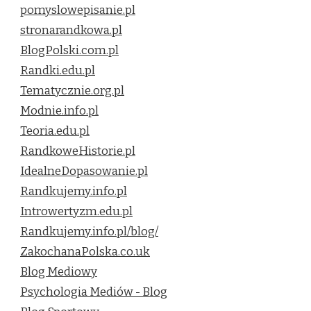
pomyslowepisanie.pl
stronarandkowa.pl
BlogPolski.com.pl
Randki.edu.pl
Tematycznie.org.pl
Modnie.info.pl
Teoria.edu.pl
RandkoweHistorie.pl
IdealneDopasowanie.pl
Randkujemy.info.pl
Introwertyzm.edu.pl
Randkujemy.info.pl/blog/
ZakochanaPolska.co.uk
Blog Mediowy
Psychologia Mediów - Blog