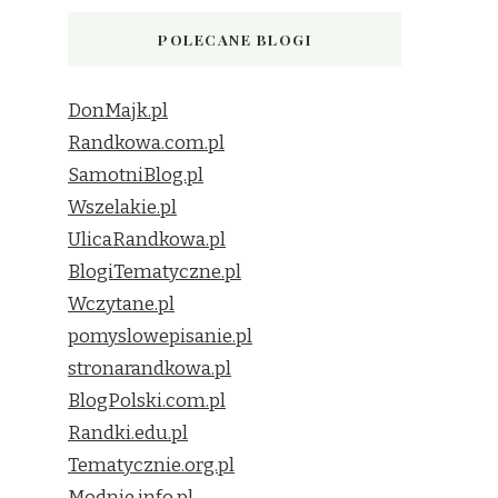
POLECANE BLOGI
DonMajk.pl
Randkowa.com.pl
SamotniBlog.pl
Wszelakie.pl
UlicaRandkowa.pl
BlogiTematyczne.pl
Wczytane.pl
pomyslowepisanie.pl
stronarandkowa.pl
BlogPolski.com.pl
Randki.edu.pl
Tematycznie.org.pl
Modnie.info.pl