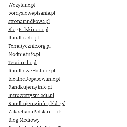
Wczytane.pl
pomyslowepisanie.pl
stronarandkowa.pl
BlogPolski.com.pl
Randki.edu.pl
Tematycznie.org.pl
Modnie.info.pl
Teoria.edu.pl
RandkoweHistorie.pl
IdealneDopasowanie.pl
Randkujemy.info.pl
Introwertyzm.edu.pl
Randkujemy.info.pl/blog/
ZakochanaPolska.co.uk
Blog Mediowy