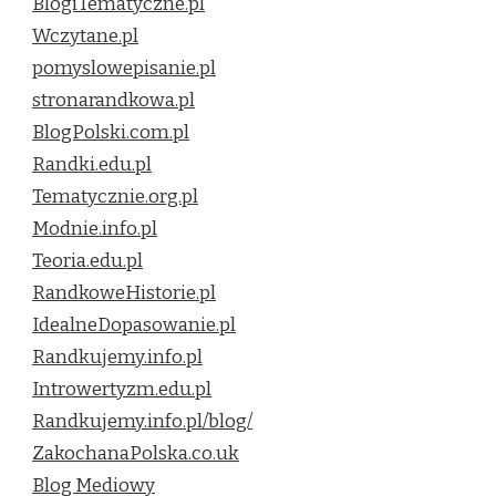
BlogiTematyczne.pl
Wczytane.pl
pomyslowepisanie.pl
stronarandkowa.pl
BlogPolski.com.pl
Randki.edu.pl
Tematycznie.org.pl
Modnie.info.pl
Teoria.edu.pl
RandkoweHistorie.pl
IdealneDopasowanie.pl
Randkujemy.info.pl
Introwertyzm.edu.pl
Randkujemy.info.pl/blog/
ZakochanaPolska.co.uk
Blog Mediowy