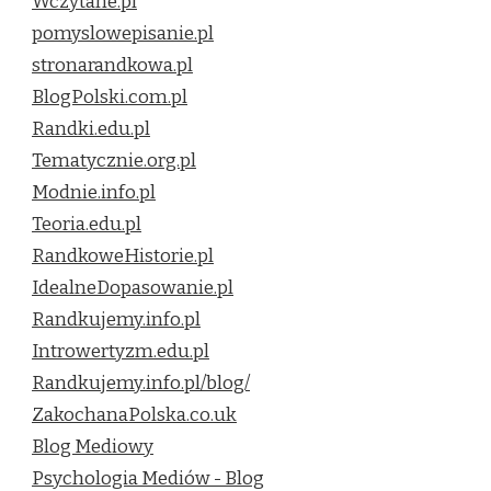
Wczytane.pl
pomyslowepisanie.pl
stronarandkowa.pl
BlogPolski.com.pl
Randki.edu.pl
Tematycznie.org.pl
Modnie.info.pl
Teoria.edu.pl
RandkoweHistorie.pl
IdealneDopasowanie.pl
Randkujemy.info.pl
Introwertyzm.edu.pl
Randkujemy.info.pl/blog/
ZakochanaPolska.co.uk
Blog Mediowy
Psychologia Mediów - Blog