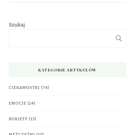
Szukaj
S
KATEGORIE ARTYKUŁÓW
CIEKAWOSTKI
(74)
EMOCJE
(24)
KOBIETY
(13)
MĘŻCZYŹNI
(13)