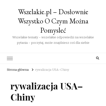
Wszelakie.pl – Dosłownie
Wszystko O Czym Można
Pomysleć
Wszelakie tematy – wszelakie odpowiedzi na wszelakie
pytania – poczytaj, może znajdziesz coś dla siebie
Strona główna
rywalizacja USA–Chiny
rywalizacja USA–
Chiny